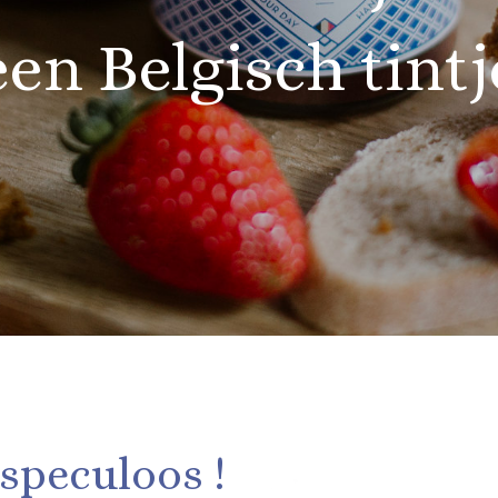
een Belgisch tintj
speculoos !